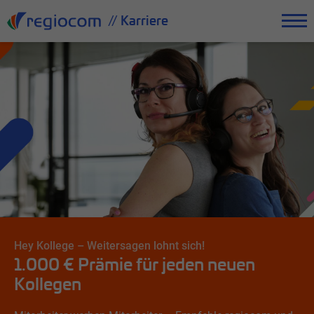
// Karriere
Empfehle Kollegen bei regiocom und sichere dir 1.000 €! Nutze
unser Mitarbeiter-werben-Mitarbeiter-Programm.
Hey Kollege – Weitersagen lohnt sich!
1.000 € Prämie für jeden neuen
Kollegen