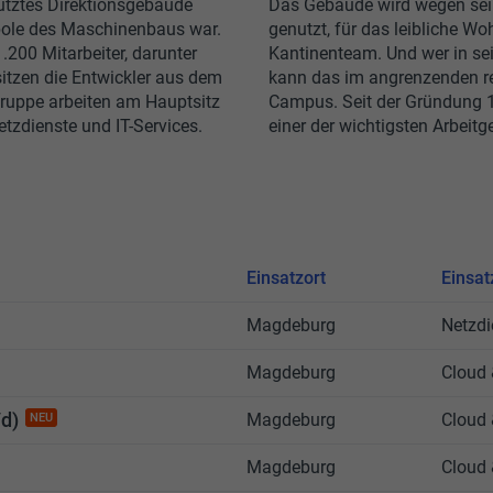
ütztes Direktionsgebäude
Das Gebäude wird wegen sein
pole des Maschinenbaus war.
genutzt, für das leibliche Wo
.200 Mitarbeiter, darunter
Kantinenteam. Und wer in se
itzen die Entwickler aus dem
kann das im angrenzenden r
ruppe arbeiten am Hauptsitz
Campus. Seit der Gründung 
tzdienste und IT-Services.
einer der wichtigsten Arbeitg
Einsatzort
Einsat
Magdeburg
Netzdi
Magdeburg
Cloud 
d)
Magdeburg
Cloud 
NEU
Magdeburg
Cloud 