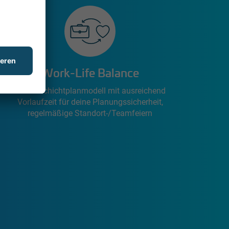
Work-Life Balance
Faires Schichtplanmodell mit ausreichend
Vorlaufzeit für deine Planungssicherheit,
regelmäßige Standort-/Teamfeiern