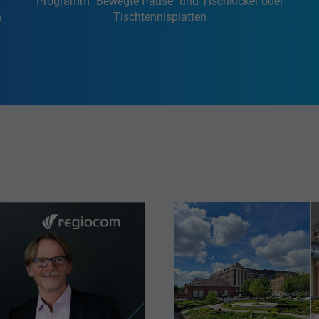
Programm "Bewegte Pause" und Tischkicker oder
n
Tischtennisplatten