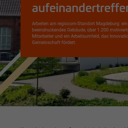
aufeinandertreffe
Arbeiten am regiocom-Standort Magdeburg: ein
beeindruckendes Gebäude, über 1.200 motiviert
Mitarbeiter und ein Arbeitsumfeld, das Innovati
Gemeinschaft fördert.
Das Hauptgebä