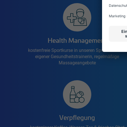
Health Management
kostenfreie Sportkurse in unseren Sporthallen mit
eigener Gesundheitstrainerin, regelmäßige
Massageangebote
Verpflegung