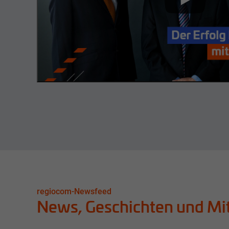
regiocom-Newsfeed
News, Geschichten und Mi