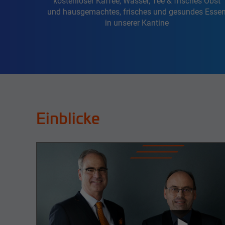
kostenloser Kaffee, Wasser, Tee & frisches Obst
und hausgemachtes, frisches und gesundes Esse
in unserer Kantine
Einblicke