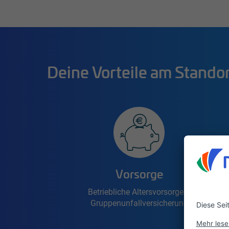
Deine Vorteile am Stando
Vorsorge
Betriebliche Altersvorsorge &
Gruppenunfallversicherung