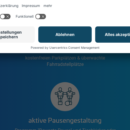
ideales Arbeitsumfeld
Moderner und barrierefreier Arbeitsplatz mit
kostenfreien Parkplätzen & überwachte
Fahrradstellplätze
aktive Pausengestaltung