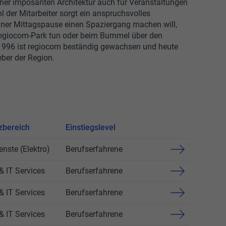
er imposanten Architektur auch für Veranstaltungen
hl der Mitarbeiter sorgt ein anspruchsvolles
iner Mittagspause einen Spaziergang machen will,
egiocom-Park tun oder beim Bummel über den
1996 ist regiocom beständig gewachsen und heute
eber der Region.
zbereich
Einstiegslevel
enste (Elektro)
Berufserfahrene
& IT Services
Berufserfahrene
& IT Services
Berufserfahrene
& IT Services
Berufserfahrene