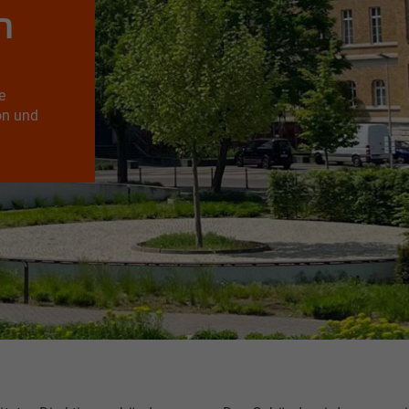
n
e
on und
ude war das ehemalige SKET-Verwaltungsgebäude und ist den