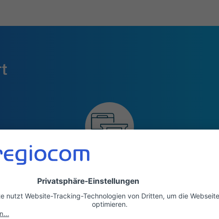
rt
Jobticket
Du erhältst einen finanziellen Zuschuss für deinen
Weg mit dem ÖPNV zur Arbeit.