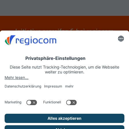
Initiative ergreifen & bei regiocom
bewerben
Jetzt initiativ bewerben
regiocom
© regiocom SE 2026. Alle Rechte vorbehalten.