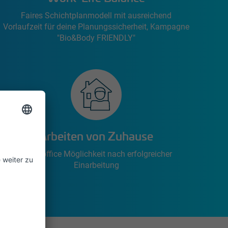
Faires Schichtplanmodell mit ausreichend
Vorlaufzeit für deine Planungssicherheit, Kampagne
"Bio&Body FRIENDLY"
Arbeiten von Zuhause
Homeoffice Möglichkeit nach erfolgreicher
Einarbeitung