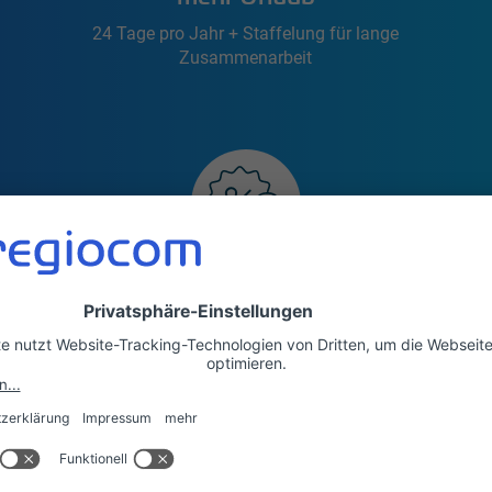
24 Tage pro Jahr + Staffelung für lange
Zusammenarbeit
exklusive Rabatte für Mitarbeiter
Corporate Benefits bei ausgewählten
Kooperationspartnern