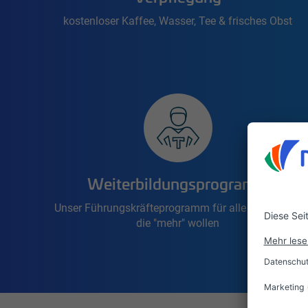
kostenloser Kaffee, Wasser, Tee & frisches Obst
Weiterbildungsprogramm
Unser Führungskräfteprogramm für alle Mitarbeiter
die "mehr" wollen