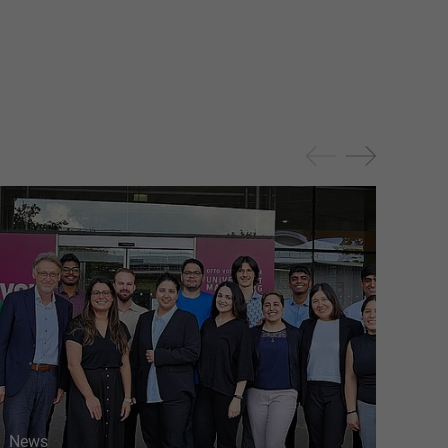
News
New