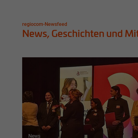
regiocom-Newsfeed
News, Geschichten und Mi
News