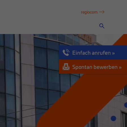
regiocom
Einfach anrufen
Spontan bewerben