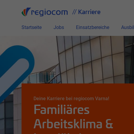
Alle
// Karriere
Startseite
Jobs
Einsatzbereiche
Ausbi
Deine Karriere bei regiocom Varna!
Familiäres
Arbeitsklima &