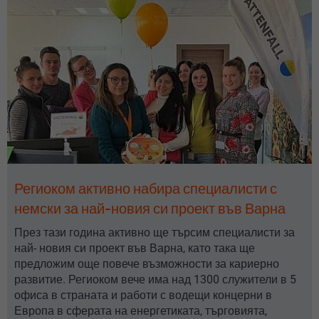
Региоком активно набира специалисти с
немски за най-новия си проект във Варна
През тази година активно ще търсим специалисти за
най- новия си проект във Варна, като така ще
предложим още повече възможности за кариерно
развитие. Региоком вече има над 1300 служители в 5
офиса в страната и работи с водещи концерни в
Европа в сферата на енергетиката, търговията,