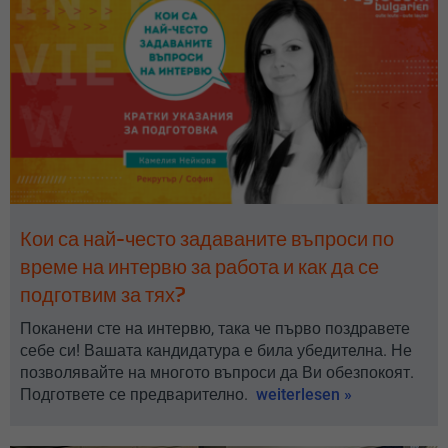
Кои са най-често задаваните въпроси по
време на интервю за работа и как да се
подготвим за тях?
Поканени сте на интервю, така че първо поздравете
себе си! Вашата кандидатура е била убедитeлна. Не
позволявайте на многото въпроси да Ви обезпокоят.
Подгответе се предварително.
weiterlesen »