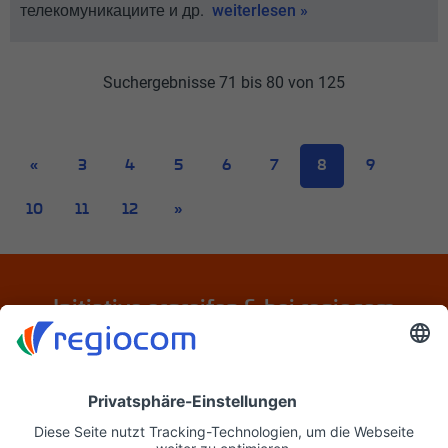
телекомуникациите и др.
weiterlesen »
Suchergebnisse 71 bis 80 von 125
«
3
4
5
6
7
8
9
10
11
12
»
Initiative ergreifen & bei regiocom
bewerben
Jetzt initiativ bewerben