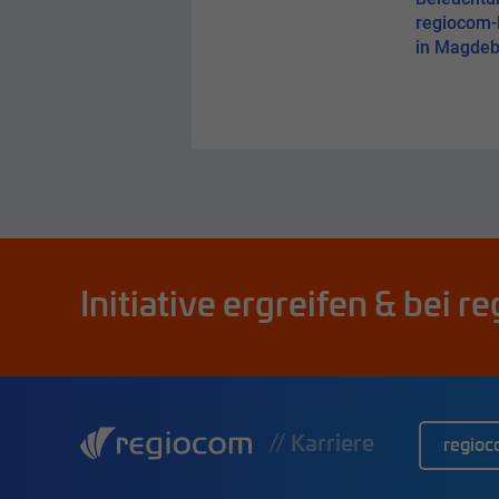
2024!
regiocom
in Magdeb
Initiative ergreifen & bei
// Karriere
regio