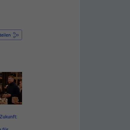
teilen
Social Blog
Social Blog
 Zukunft:
Nachhaltige
Wir kämpfen für
Modernisierung der
Integration
 für
Beleuchtung im