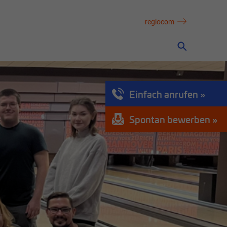
regiocom
Einfach anrufen
Spontan bewerben