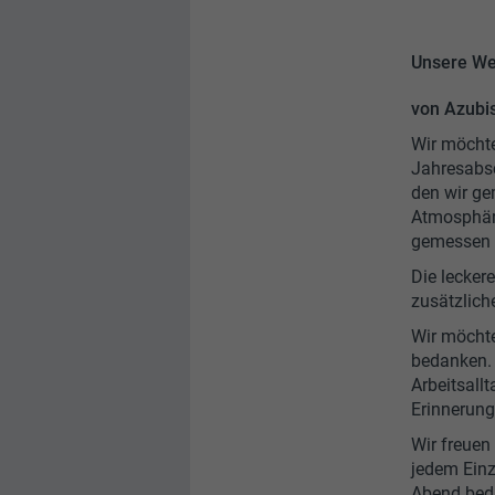
Unsere We
von Azubis
Wir möchte
Jahresabsc
den wir ge
Atmosphäre
gemessen 
Die lecker
zusätzlich
Wir möchte
bedanken.
Arbeitsall
Erinnerung
Wir freuen
jedem Einz
Abend bed