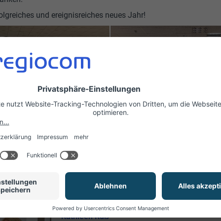
folgreiches und ereignisreiches neues Jahr!
nsprechpartner
Kathleen Ruß