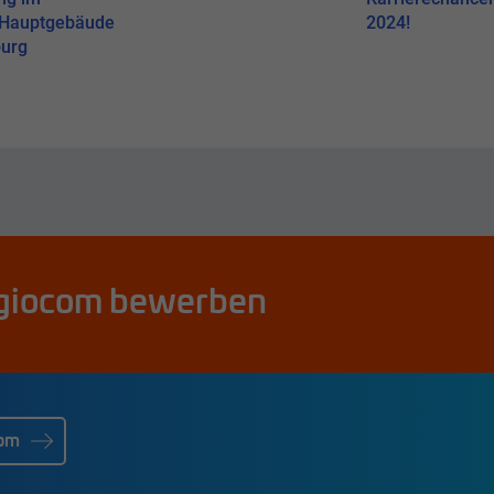
-Hauptgebäude
2024!
urg
 regiocom bewerben
Facebook
Instagram
Xing
Linkedin
com