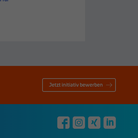
regiocom-Hauptgebäude
in Magdeburg
Jetzt initiativ bewerben