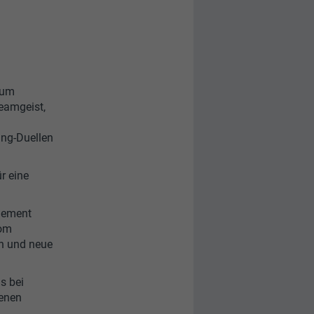
zum
eamgeist,
ing-Duellen
r eine
agement
vom
en und neue
s bei
genen