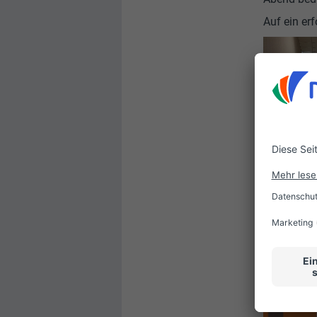
Auf ein er
Dein A