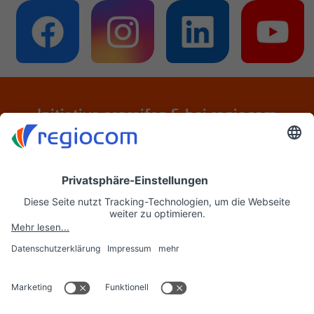
Initiative ergreifen & bei regiocom
bewerben
Jetzt initiativ bewerben
regiocom