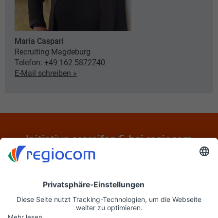
Maria Caspari
Recruiting Magdeburg
Telefon:
+49 162 5872740
E-Mail schreiben »
Initiative ergreifen & bei regiocom
bewerben
Jetzt initiativ bewerben