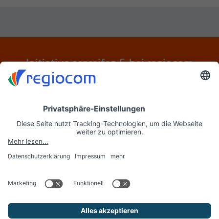
Initiative ergreifen & bei regiocom
bewerben
Jetzt initiativ bewerben
regiocom