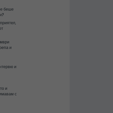
ое беше
и?
приятел,
от
ември
репа и
интервю и
то и
нимавам с