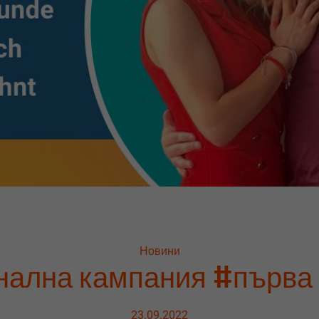
Новини
нална кампания #първа 
23.09.2022