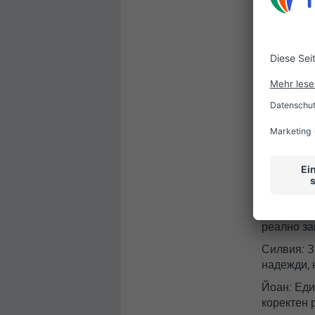
Йоан:
Моя
Jobs.bg и
2. Как се
Силвия:
Н
хората бя
предразп
Йоан:
За и
си припом
бях споко
3. Какво 
реално за
Силвия:
З
надежди, 
Йоан:
Един
коректен 