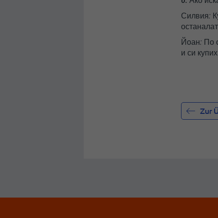
6. Ако ис
Силвия:
К
останалат
Йоан:
По с
и си купих
Zur Ü