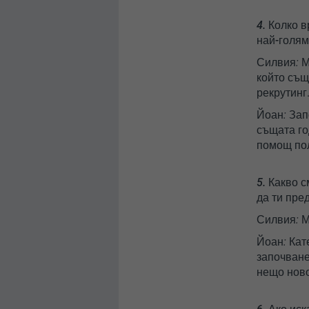
4. Колко 
най-голя
Силвия:
М
който същ
рекрутинг
Йоан:
Запо
същата го
помощ пол
5. Какво 
да ти пре
Силвия:
М
Йоан:
Кате
започване
нещо ново