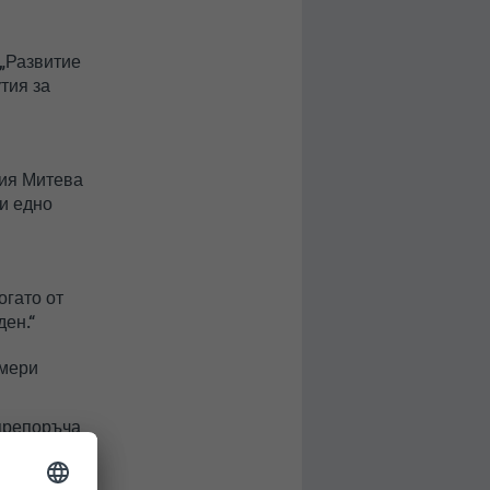
„Развитие
тия за
вия Митева
 и едно
огато от
ден.“
амери
препоръча
т