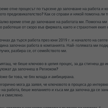
време отне процесът по търсене до започване на работа и к
мото предизвикателство? Как се справи и някой помогна ли т
алко време отне до започване на работата ми. Помогна ми 
о работеше от скоро във фирмата, както и страхотния екип 
.
чнах да търся работа през юни 2019 г. и началото на септ
дина започнах работа в компанията. Най- голямата ми подк
учих, разбира се, от семейството ми.
смяташ, че беше ключово в целия процес, за да стигнеш до 
дложат да започнеш в Региоком?
оже би това, че бях млада и амбицирана.
горично мога да заявя, че ключовото в процеса до интервю
 на работа, беше желанието и хъса ми да започна да се за
 и смислено.