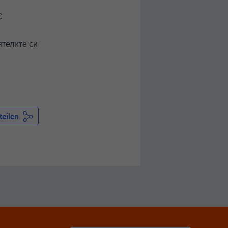
С
ятелите си
teilen