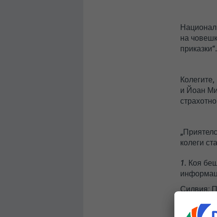
Националн
на човешк
приказки“
Колегите,
и Йоан Ми
страхотно
„Приятелс
колеги ст
1. Коя бе
информаци
Силвия:
П
и след ус
запитвани