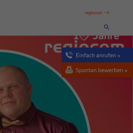
regiocom
Einfach anrufen
Spontan bewerben