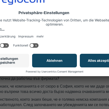
та първа работа е също в Региоком България. Обявата ми 
 офертата изглеждаше изкушаваща, затова реших да кандид
 подготви за интервюто и какво помниш от него?
е се бях подготвила за интервюто. Помня обаче, че въпреки
ха още от начало много приветливи и знаех, че ще успеят д
оложат.
нтервюто за работа се готвих в продължение на една седм
нях немския език. Спомените ми за интервюто са бегли, но 
ен и уверен.
знаеше за Региоком преди да започнеш? И какво те изненада
почна да работиш във фирмата?
наех, че компанията е от скоро в София, което не ми даде 
но въпреки това всичко доста бързо надмина очакванията м
ственото, което знаех беше, че е голяма немска компания 
работодател. След започването ми убежденията ми се потв