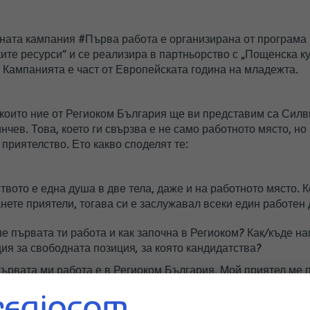
ата кампания #Първа работа е организирана от програма 
ите ресурси“ и се реализира в партньорство с „Пощенска ку
. Кампанията е част от Европейската година на младежта.
 които ние от Региоком България ще ви представим са Сил
нчев. Това, което ги свързва е не само работното място, но
 приятелство. Ето какво споделят те:
твото е една душа в две тела, даже и на работното място. К
анете приятели, тогава си е заслужавал всеки един работен 
ше първата ти работа и как започна в Региоком? Как/къде н
я за свободната позиция, за която кандидатства?
ървата ми работа е в Региоком България. Мой приятел ме 
пешно интервю, започнах първата си работа като специалис
я с немски език.