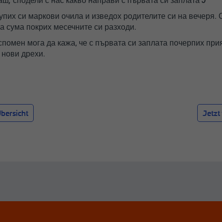
каш, сподели с нас какво направи с първата си заплата
J
упих си маркови очила и изведох родителите си на вечеря. 
а сума покрих месечните си разходи.
помен мога да кажа, че с първата си заплата почерпих при
 нови дрехи.
bersicht
Jetzt 