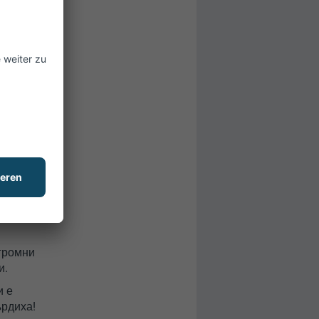
попадна в
атствам.
 това
а ме
ица като
помня, че
, когато
огромни
и.
и е
ърдиха!