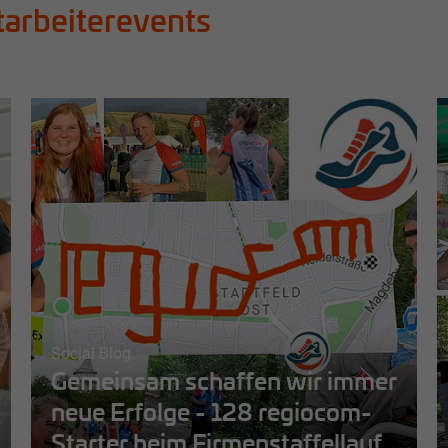
tarbeiterevents
Social Blog
Gemeinsam schaffen wir immer
neue Erfolge - 128 regiocom-
Starter beim Firmenstaffellauf