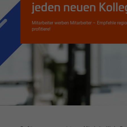
jeden neuen Koll
Mitarbeiter werben Mitarbeiter – Empfehle reg
profitiere!
Empfehle Kollegen bei r