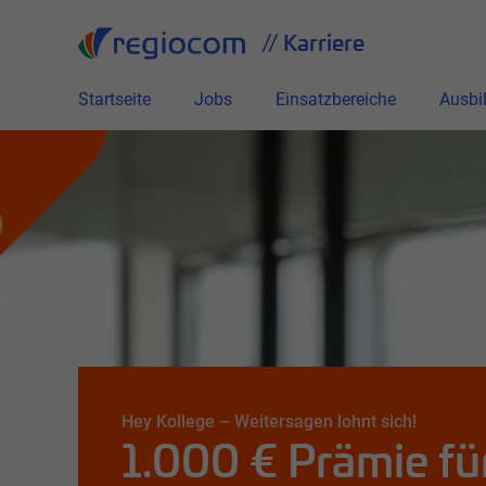
// Karriere
Startseite
Jobs
Einsatzbereiche
Ausbi
Hey Kollege – Weitersagen lohnt sich!
1.000 € Prämie fü