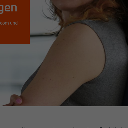
egen
iocom und
egiocom und sichere dir 1.000 €! Nutze unser Mitarbeiter-werb