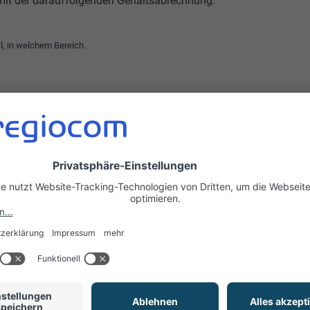
it der darauffolgenden Gehaltsabrechnung.
al, in welchem Bereich.
n kannst
tigt)