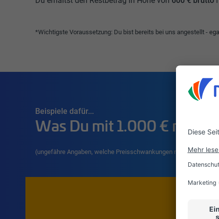
Du erhältst den Restbetrag in Höhe von
600 € brutto
m
*Wichtigste Voraussetzung: Du bist bereits bei uns angestellt - eg
Beispiele dafür...
Was Du mit 1.000 € mache
(ungefähre Angaben, welche Preisschwankungen nicht berücksich