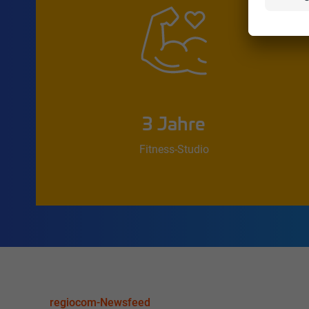
3 Jahre
Fitness-Studio
regiocom-Newsfeed