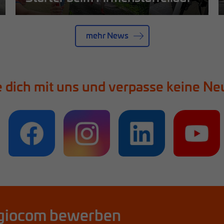
Mehr erfahren
mehr News
 dich mit uns und verpasse keine Ne
 regiocom bewerben