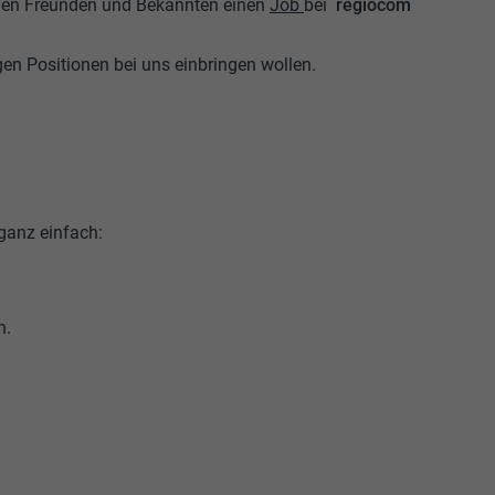
inen Freunden und Bekannten einen
Job
bei
regiocom
gen Positionen bei uns einbringen wollen.
ganz einfach:
n.