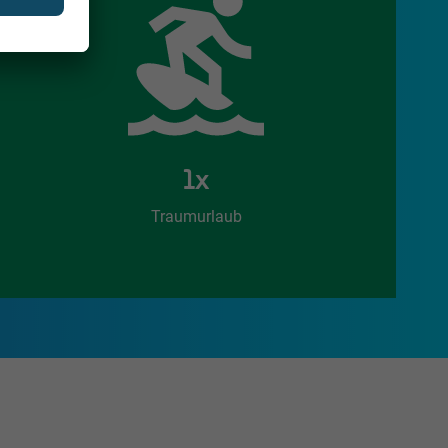
1x
Traumurlaub