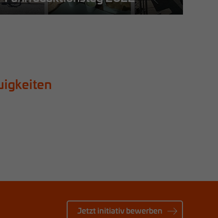
Mehr erfahren
Me
uigkeiten
Jetzt initiativ bewerben