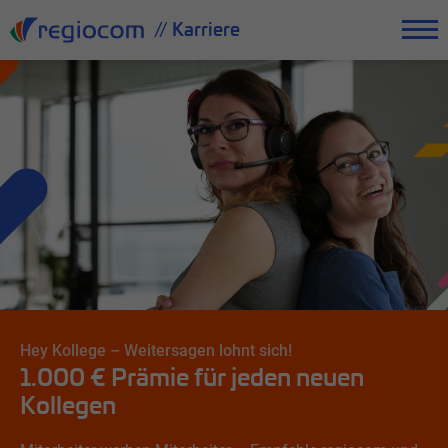
// Karriere
Empfehle Kollegen bei regiocom und sichere dir 1.000 €! Nutze
unser Mitarbeiter-werben-Mitarbeiter-Programm.
Hey Kollege – Weitersagen lohnt sich!
1.000 € Prämie für jeden neuen
Kollegen