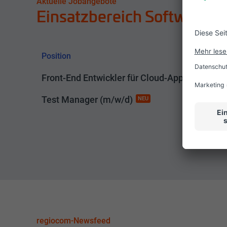
Aktuelle Jobangebote
Einsatzbereich Softwaree
Position
Front-End Entwickler für Cloud-Applikationen
Test Manager (m/w/d)
NEU
regiocom-Newsfeed