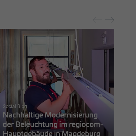
Social Blog
Soci
Nachhaltige Modernisierung
Ei
der Beleuchtung im regiocom-
re
Hauptgebäude in Magdeburg
Ho