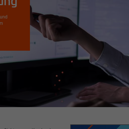
ung
 und
im
gen und Automatisierung die Zukunft des Kundenservice. Bewirb