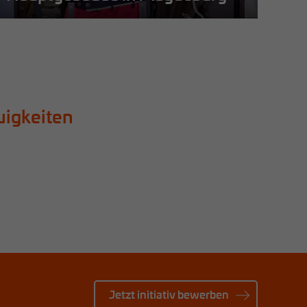
Mehr erfahren
Me
uigkeiten
Jetzt initiativ bewerben