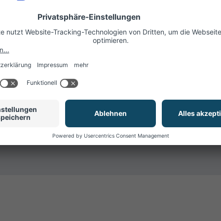
ntwicklung
Einsatzort
Einsat
 (m/w/d)
Magdeburg
Softw
NEU
Magdeburg
Custom
1