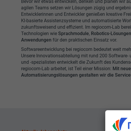
Bevor wir etwas entwickeln, denken und planen wir au
agilen Teams setzen wir Lösungen zügig und ergebnis
Entwicklerinnen und Entwickler genießen kreative Fr
KI-basierte Assistenzsysteme und automatisierte Wor
zukunftsweisend und effizient. Im regiocom-Lab bere
Technologien wie
Sprachmodule
,
Robotics-Lösunge
Anwendungen
für den praktischen Einsatz vor.
Softwareentwicklung bei regiocom bedeutet weit mehr 
Unsere Innovationsabteilung mit rund 200 Software- 
und -spezialisten entwickelt die Zukunft des Kundense
regiocom-Lab arbeitet, ist Teil einer Mission:
Mit neue
Automatisierungslösungen gestalten wir die Servic