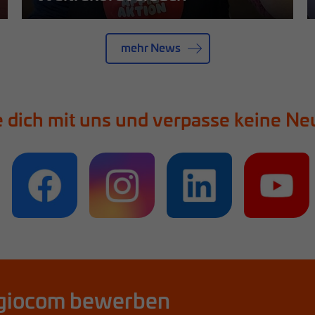
Mehr erfahren
mehr News
 dich mit uns und verpasse keine Ne
 regiocom bewerben