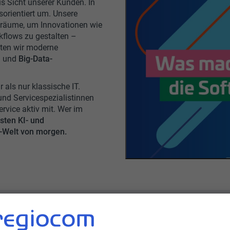
s Sicht unserer Kunden. In
orientiert um. Unsere
eiräume, um Innovationen wie
kflows zu gestalten –
iten wir moderne
n
und
Big-Data-
als nur klassische IT.
und Servicespezialistinnen
rvice aktiv mit. Wer im
sten KI- und
e-Welt von morgen.