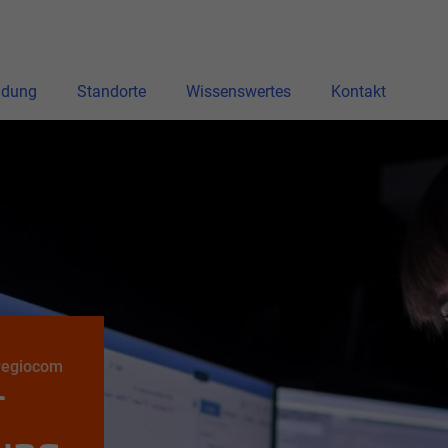
ldung
Standorte
Wissenswertes
Kontakt
 regiocom
r