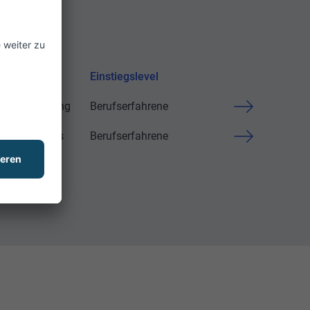
zbereich
Einstiegslevel
areentwicklung
Berufserfahrene
er Solutions
Berufserfahrene